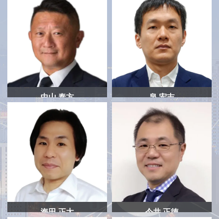
中山 泰方
泉 宏志
クアルコムジャパン
クアルコムジャパン
クアルコムジャパン
プロダクトマーケッティン
副社長
グディレクター
海田 正大
今井 正徳