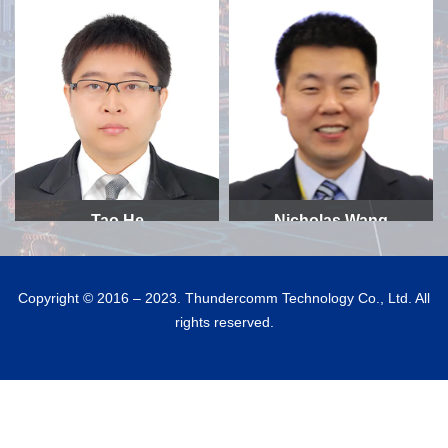
クアルコムジャパン
サンダーコムジャパン
クアルコムジャパン
サンダーコムジャパン
プロダクトマーケティング
代表取締役社長
マネージャー
Tao He
Nicholas Wang
サンダーソフト
サンダーコム
• Thundercomm スマート
Copyright © 2016 – 2023. Thundercomm Technology Co., Ltd. All
モジュール＆プラットフォ
ThunderSoft インテリジェ
rights reserved.
ーム BU ゼネラルマネージ
ントセンター COO 兼プロ
ャー
ダクトマネージャー
• Thundercomm セルラー
製品ディレクター