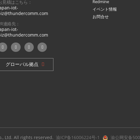
Redmine
お見積はこちら：
apan-iot-
イベント情報
biz@thundercomm.com
お問合せ
PR連絡先：
apan-iot-
biz@thundercomm.com
グローバル拠点
 Ltd. All rights reserved.
渝ICP备16006224号-1
渝公网安备5001