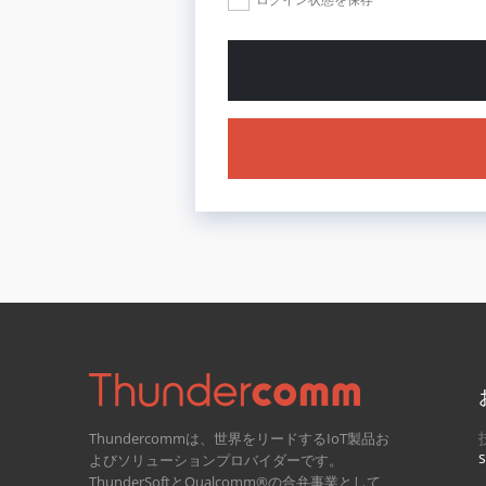
Thundercommは、世界をリードするIoT製品お
よびソリューションプロバイダーです。
ThunderSoftとQualcomm®の合弁事業として