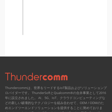
Thundercommは、世界をリードするIoT製品およびソリューションプ
ロバイダーです。 ThunderSoftとQualcomm®の合弁事業として2016
年に設立されました。
AI、5G、IoT、クラウドコンピューティングな
どの新しい破壊的なテクノロジーを組み合わせて、OEM / ODMのた
めエンドツーエンドソリューションを提供することに努めておりま