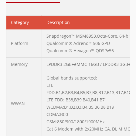
Category
Description
Snapdragon™ MSM8953,Octa-Core, 64-bit, 
Platform
Qualcomm® Adreno™ 506 GPU
Qualcomm® Hexagon™ QDSPv56
Memory
LPDDR3 2GB+eMMC 16GB / LPDDR3 3GB+3
Global bands supported:
LTE
FDD:B1,B2,B3,B4,B5,B7,B8,B12,B13,B17,B18,B
LTE TDD: B38,B39,B40,B41,B71
WWAN
WCDMA:B1,B2,B3,B4,B5,B6,B8,B19
CDMA:BC0
GSM:850/900/1800/1900MHz
Cat 6 Modem with 2x20MHz CA, DL MIMO 2 