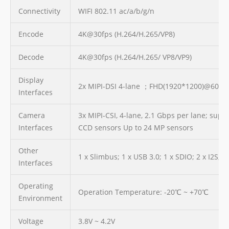
Connectivity
WIFI 802.11 ac/a/b/g/n
Encode
4K@30fps (H.264/H.265/VP8)
Decode
4K@30fps (H.264/H.265/ VP8/VP9)
Display
2x MIPI-DSI 4-lane ；FHD(1920*1200)@60fp
Interfaces
Camera
3x MIPI-CSI, 4-lane, 2.1 Gbps per lane; su
Interfaces
CCD sensors Up to 24 MP sensors
Other
1 x Slimbus; 1 x USB 3.0; 1 x SDIO; 2 x I2S; 
Interfaces
Operating
Operation Temperature: -20℃ ~ +70℃
Environment
Voltage
3.8V ~ 4.2V