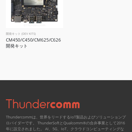
開発キット (DEV KITS)
CM450/C450/CM625/C626 
開発キット
Thundercommは、世界をリードするIoT製品およびソリューションプ
ロバイダーです。 ThunderSoftとQualcomm®の合弁事業として2016
年に設立されました。
AI、5G、IoT、クラウドコンピューティングな