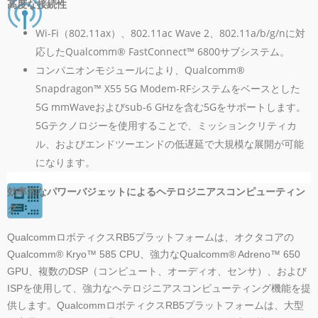
高度な接続性
Wi-Fi（802.11ax）、802.11ac Wave 2、802.11a/b/g/nに対
応したQualcomm® FastConnect™ 6800サブシステム。
コンパニオンモジュールにより、Qualcomm®
Snapdragon™ X55 5G Modem-RFシステムをベースとした
5G mmWaveおよびsub-6 GHzを含む5Gをサポートします。
5Gテクノロジーを使用することで、ミッションクリティカ
ル、およびエンドツーエンドの低遅延で大規模な展開が可能
になります。
効率的なパワーバジェットによるヘテロジニアスコンピューティン
グ
QualcommロボティクスRB5プラットフォームは、オクタコアの
Qualcomm® Kryo™ 585 CPU、強力なQualcomm® Adreno™ 650
GPU、複数のDSP（コンピュート、オーディオ、センサ）、および
ISPを使用して、強力なヘテロジニアスコンピューティング機能を提
供します。QualcommロボティクスRB5プラットフォームは、大型