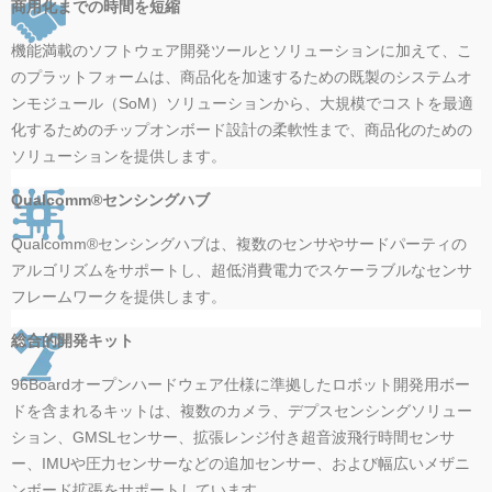
商用化までの時間を短縮
機能満載のソフトウェア開発ツールとソリューションに加えて、こ
のプラットフォームは、商品化を加速するための既製のシステムオ
ンモジュール（SoM）ソリューションから、大規模でコストを最適
化するためのチップオンボード設計の柔軟性まで、商品化のための
ソリューションを提供します。
Qualcomm®センシングハブ
Qualcomm®センシングハブは、複数のセンサやサードパーティの
アルゴリズムをサポートし、超低消費電力でスケーラブルなセンサ
フレームワークを提供します。
総合的開発キット
96Boardオープンハードウェア仕様に準拠したロボット開発用ボー
ドを含まれるキットは、複数のカメラ、デプスセンシングソリュー
ション、GMSLセンサー、拡張レンジ付き超音波飛行時間センサ
ー、IMUや圧力センサーなどの追加センサー、および幅広いメザニ
ンボード拡張をサポートしています。