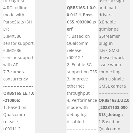
through ML
--------------------
users to sign
4.RDI offline
QRB5165.1.0.0.
and load
mode with
0.012.1_Post-
drivers
ParseStats+3H
CS5.r003006_p
3.Enable
DR
erf:
qtimlsnpe
5.IMX586
1. Based on
GStreamer
sensor support
Qualcomm
plug-in
6.IMX686
release
4.Fix GMSL
sensor support
r00012.1
doesn't work
with AF
2. Enable 5G
issue when
7.7-camera
support on T55
connecting
concurrency
3. Improve
with a single
--------------------
ethernet
GMSL camera
QRB5165.LE.1.0
throughput
--------------------
-210805:
4. Performance
QRB5165.LU2.0
1. Based on
mode with
_20231103.090
Qualcomm
debug log
618_debug：
release
disabled
1.Based on
r00011.2
--------------------
Qualcomm