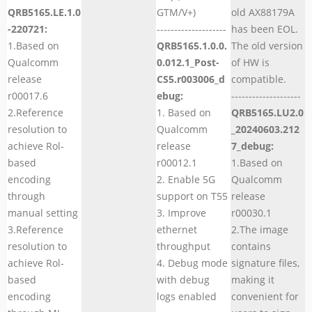
QRB5165.LE.1.0
GTM/V+)
old AX88179A
-220721:
--------------------
has been EOL.
1.Based on
QRB5165.1.0.0.
The old version
Qualcomm
0.012.1_Post-
of HW is
release
CS5.r003006_d
compatible.
r00017.6
ebug:
--------------------
2.Reference
1. Based on
QRB5165.LU2.0
resolution to
Qualcomm
_20240603.212
achieve Rol-
release
7_debug:
based
r00012.1
1.Based on
encoding
2. Enable 5G
Qualcomm
through
support on T55
release
manual setting
3. Improve
r00030.1
3.Reference
ethernet
2.The image
resolution to
throughput
contains
achieve Rol-
4. Debug mode
signature files,
based
with debug
making it
encoding
logs enabled
convenient for