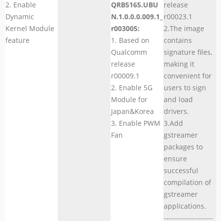
2. Enable
QRB5165.UBU
release
Dynamic
N.1.0.0.0.009.1_
r00023.1
Kernel Module
r003005:
2.The image
feature
1. Based on
contains
Qualcomm
signature files,
release
making it
r00009.1
convenient for
2. Enable 5G
users to sign
Module for
and load
Japan&Korea
drivers.
3. Enable PWM
3.Add
Fan
gstreamer
packages to
ensure
successful
compilation of
gstreamer
applications.
--------------------