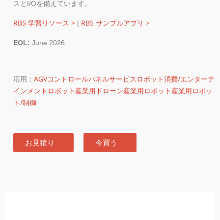
スとI/Oを備えています。
RB5 学習リソース >
RB5 サンプルアプリ >
|
EOL:
June 2026
応用：
AGV
コントロールパネル
サービスロボット
消費/エンターテ
インメントロボット
産業用ドローン
産業用ロボット
産業用ロボッ
ト/制御
お見積り
今買う