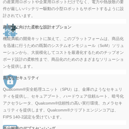
の産業用ロボットや企業用ロボットだけでなく、電力や熱放散の要
件が厳しいバッテリー駆動の小型ロボットもサポートするように設
計されています。
商用化に向けた柔軟な設計オプション
機能満載の開発キットに加えて、このプラットフォームは、商品化
を迅速に行うための既製のシステムオンモジュール（SoM）ソリュ
ーションから、大規模化してコストを最適化するためのチップオン
ボード設計の柔軟性まで、商品化のためのさまざまなソリューショ
ンを提供します。
高度なセキュリティ
Qualcomm®安全処理ユニット（SPU）は、金庫のようなセキュリ
ティを提供し、セキュアブート、ハードウェア信頼ルート、暗号化
アクセラレータ、Qualcomm®信頼性の高い実行環境、カメラセキ
ュリティを提供します。Qualcomm®クリプトエンジンコアは、
FIPS 140-2認定を受けています。
高分解能のデプスセンシング