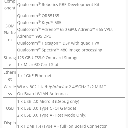
Comp
®
Qualcomm
Robotics RB5 Development Kit
onent
®
Qualcomm
QRB5165
®
Qualcomm
Kryo™ 585
SOM
®
Qualcomm
Adreno™ 650 GPU, Adreno™ 665 VPU,
Platfor
Adreno™ 995 DPU
m
®
Qualcomm
Hexagon™ DSP with quad HVX
®
Qualcomm
Spectra™ 480 image processing
Storag
128 GB UFS3.0 Onboard Storage
e
1 x MicroSD Card Slot
Ethern
1 x 1GbE Ethernet
et
Wirele
WLAN 802.11a/b/g/n/ac/ax 2.4/5GHz 2x2 MIMO
ss
On-Board WLAN Antennas
1 x USB 2.0 Micro B (Debug only)
USB
1 x USB 3.0 Type C (OTG Mode)
2 x USB 3.0 Type A (Host Mode Only)
Displa
1 x HDMI 1.4 (Type A - full) on Board Connector