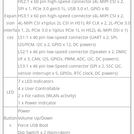
HS2:1 x 60 pin high-speed connector (4L-MIPI CSI x 2,
SPI x 1, PCIe 3.0 gen3 1L, USB 3.0 x1, GPIO x 8)
Expan
HS3:1 x 60 pin high-speed connector (4L-MIPI CSI x 2,
sion
4L-MIPI CSI x1(plus 2L CSI in HS1), RF CLK x 2, 2L-PCIe 3.0
interfa
x 1, 2L-PCIe 3.0 x 1(plus PCIe 1L in HS2), 4L-MIPI DSI x 1)
ces
LS1:1 x 40 pin low-speed connector (UART x 2, SPI,
I2S/PCM, I2C x 2, GPIO x 12, DC powers)
LS2:1 x 46 pin low-speed connector (Speaker x 2, DMIC
I/F x 3, CAN, I2S, GPIOs, PWM, ADC, I2C, DC powers)
LS3:1 x 46 pin low-Speed connector (SPI x 2, SSC I2C,
sensor interrupt x 5, GPIOs, RTC clock, DC powers)
7 x LED Indicators
4 x User Controllable
LED
2 x For radios (WLAN activity)
1 x Power indicator
Power
Button
Volume Up/Down
s
Force USB Boot
Dip Switch x 2 (6pin+4pin)