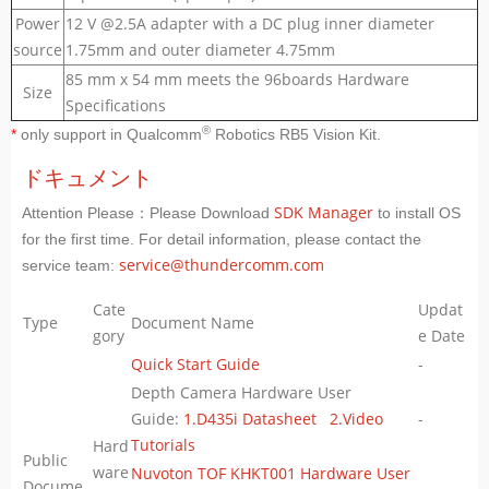
Power
12 V @2.5A adapter with a DC plug inner diameter
source
1.75mm and outer diameter 4.75mm
85 mm x 54 mm meets the 96boards Hardware
Size
Specifications
®
*
only support in Qualcomm
Robotics RB5 Vision Kit.
ドキュメント
SDK Manager
Attention Please：Please Download
to install OS
for the first time. For detail information, please contact the
service@thundercomm.com
service team:
Cate
Updat
Type
Document Name
gory
e Date
Quick Start Guide
-
Depth Camera Hardware User
Guide:
1.D435i Datasheet
2.Video
-
Tutorials
Hard
Public
ware
Nuvoton TOF KHKT001 Hardware User
Docume