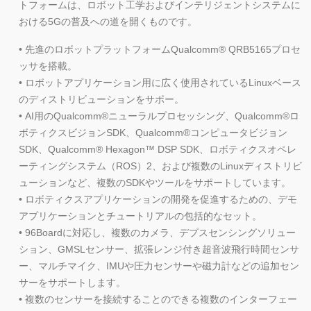
トフォームは、ロボット工学およびインテリジェントシステムに
おける5Gの普及への道を開くものです。
• 先進のロボットプラットフォームQualcomm® QRB5165プロセ
ッサを搭載。
• ロボットアプリケーション用に広く使用されているLinuxベース
のディストリビューションをサポー。
• AI用のQualcomm®ニューラルプロセッシング、Qualcomm®ロ
ボティクスビジョンSDK、Qualcomm®コンピュータビジョン
SDK、Qualcomm® Hexagon™ DSP SDK、ロボティクスオペレ
ーティングシステム（ROS）2、および複数のLinuxディストリビ
ューションなど、複数のSDKやツールをサポートしています。
• ロボティクスアプリケーションの開発を促進するための、デモ
アプリケーションとチュートリアルの包括的なセット。
• 96Boardに対応し、複数のカメラ、デプスセンシングソリュー
ション、GMSLセンサー、拡張レンジ付き超音波飛行時間センサ
ー、マルチマイク、IMUや圧力センサーや磁力計などの追加セン
サーをサポートします。
• 複数のセンサーを接続することのできる複数のインターフェー