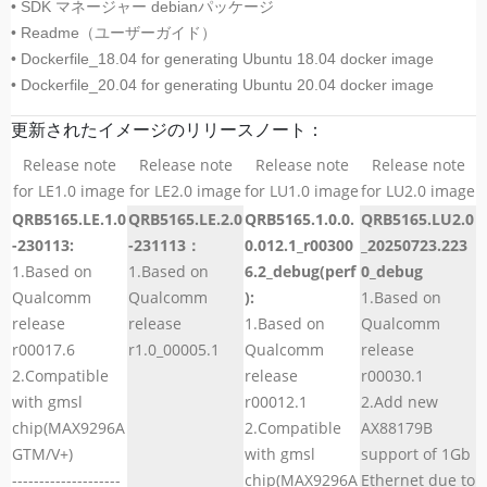
• SDK マネージャー debianパッケージ
• Readme（ユーザーガイド）
• Dockerfile_18.04 for generating Ubuntu 18.04 docker image
• Dockerfile_20.04 for generating Ubuntu 20.04 docker image
更新されたイメージのリリースノート：
Release note
Release note
Release note
Release note
for LE1.0 image
for LE2.0 image
for LU1.0 image
for LU2.0 image
QRB5165.LE.1.0
QRB5165.LE.2.0
QRB5165.1.0.0.
QRB5165.LU2.0
-230113:
-231113：
0.012.1_r00300
_20250723.223
1.Based on
1.Based on
6.2_debug(perf
0_debug
Qualcomm
Qualcomm
):
1.Based on
release
release
1.Based on
Qualcomm
r00017.6
r1.0_00005.1
Qualcomm
release
2.Compatible
release
r00030.1
with gmsl
r00012.1
2.Add new
chip(MAX9296A
2.Compatible
AX88179B
GTM/V+)
with gmsl
support of 1Gb
--------------------
chip(MAX9296A
Ethernet due to