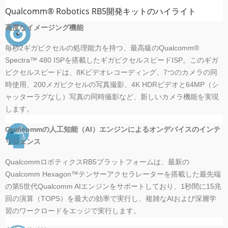
Qualcomm® Robotics RB5開発キットのハイライト
高度なイメージング機能
毎秒2ギガピクセルの処理能力を持つ、最高級のQualcomm®
Spectra™ 480 ISPを搭載したギガピクセルスピードISP。このギガ
ピクセルスピードは、8Kビデオレコーディング、7つのカメラの同
時使用、200メガピクセルの写真撮影、4K HDRビデオと64MP（シ
ャッターラグなし）写真の同時撮影など、新しいカメラ機能を実現
します。
Qualcommの人工知能（AI）エンジンによるオンデバイスのインテ
リジェンス
QualcommロボティクスRB5プラットフォームは、最新の
Qualcomm Hexagon™テンサーアクセラレーターを搭載した最先端
の第5世代Qualcomm AIエンジンをサポートしており、1秒間に15兆
回の演算（TOPS）を最大の効率で実行し、複雑なAIおよび深層学
習のワークロードをエッジで実行します。