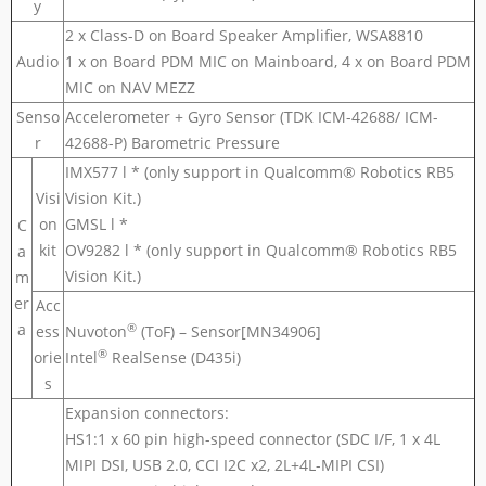
y
2 x Class-D on Board Speaker Amplifier, WSA8810
Audio
1 x on Board PDM MIC on Mainboard, 4 x on Board PDM
MIC on NAV MEZZ
Senso
Accelerometer + Gyro Sensor (TDK ICM-42688/ ICM-
r
42688-P) Barometric Pressure
IMX577 l * (only support in Qualcomm® Robotics RB5
Visi
Vision Kit.)
on
GMSL l *
C
kit
OV9282 l * (only support in Qualcomm® Robotics RB5
a
Vision Kit.)
m
er
Acc
a
®
ess
Nuvoton
(ToF) – Sensor[MN34906]
®
orie
Intel
RealSense (D435i)
s
Expansion connectors:
HS1:1 x 60 pin high-speed connector (SDC I/F, 1 x 4L
MIPI DSI, USB 2.0, CCI I2C x2, 2L+4L-MIPI CSI)