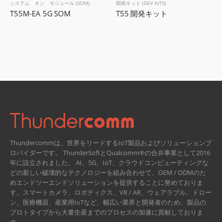
システム オン モジュール (SOM)
開発キット (DEV KITS)
T55M-EA 5G SOM
T55 開発キット
Thundercommは、世界をリードするIoT製品およびソリューションプ
ロバイダーです。 ThunderSoftとQualcomm®の合弁事業として2016
年に設立されました。
AI、5G、IoT、クラウドコンピューティングな
どの新しい破壊的なテクノロジーを組み合わせて、OEM / ODMのた
めエンドツーエンドソリューションを提供することに努めておりま
す。スマートカメラ、ロボティクス、VR / AR、ウェアラブル、ドロー
ン、医療機器、産業用IoTなど、幅広い業界と開発者のため、製品の
プロトタイプから大量生産までのプロセスの加速に貢献しておりま