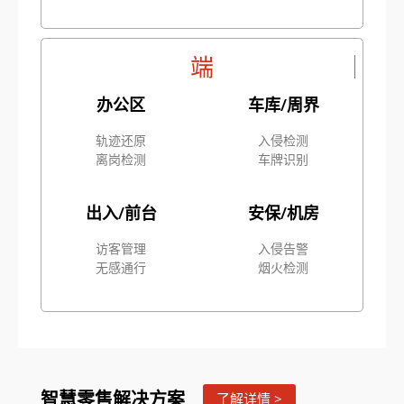
端
办公区
车库/周界
轨迹还原
入侵检测
离岗检测
车牌识别
出入/前台
安保/机房
访客管理
入侵告警
无感通行
烟火检测
智慧零售解决方案
了解详情 >