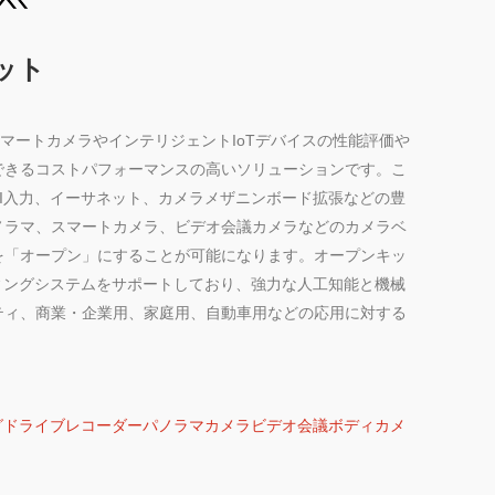
キット
トは、スマートカメラやインテリジェントIoTデバイスの性能評価や
できるコストパフォーマンスの高いソリューションです。こ
HDMI入力、イーサネット、カメラメザニンボード拡張などの豊
ノラマ、スマートカメラ、ビデオ会議カメラなどのカメラベ
を「オープン」にすることが可能になります。オープンキッ
レーティングシステムをサポートしており、強力な人工知能と機械
ティ、商業・企業用、家庭用、自動車用などの応用に対する
グ
ドライブレコーダー
パノラマカメラ
ビデオ会議
ボディカメ