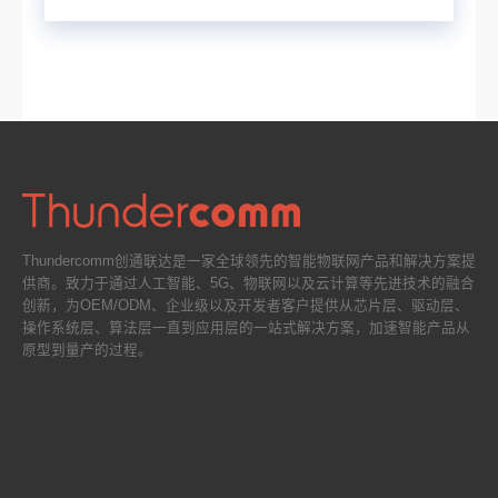
Thundercomm创通联达是一家全球领先的智能物联网产品和解决方案提
供商。致力于通过人工智能、5G、物联网以及云计算等先进技术的融合
创新，为OEM/ODM、企业级以及开发者客户提供从芯片层、驱动层、
操作系统层、算法层一直到应用层的一站式解决方案，加速智能产品从
原型到量产的过程。