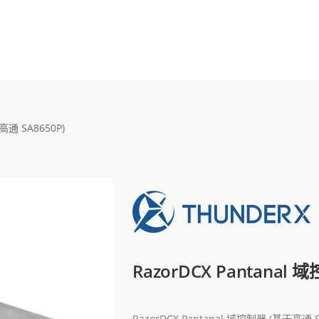
高通 SA8650P)
RazorDCX Pantanal
RazorDCX Pantanal 域控制器 (基