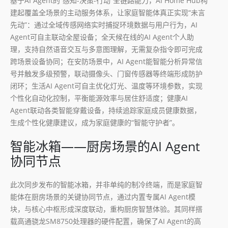
基于AI Agent的“感知-决策-行动”全链路能力，AI Home Hub构
建起覆盖全场景的主动服务体系，让家庭智能体真正实现“未言
先动”：通过全域传感网络实时捕捉环境数据与用户行为，AI
Agent可自主联动全屋设备；全天候在线的AI Agent个人助
理，支持自然语音交互与多意图理解，无需复杂指令即可完成
跨场景设备协同；在安防场景中，AI Agent能智能分析异常信
号并触发多级预警，联动摄像头、门窗传感器等终端形成防护
闭环；生活AI Agent可自主优化灯光、温度等环境参数，实现
个性化自动化控制，平衡能源效率与居住舒适度；健康AI
Agent联动各类智能穿戴设备，持续追踪家庭成员健康数据，
生成个性化健康建议，成为家庭健康的“智能守护者”。
智能冰箱——厨房场景的AI Agent
协同节点
此次同步发布的智能冰箱，并非单纯的制冷终端，而是家庭智
能体在厨房场景的关键协同节点，通过内置专属AI Agent模
块，与核心中枢形成深度联动，重构厨房智慧体验。其同样搭
载高通骁龙SM8750处理器的硬件配置，确保了AI Agent的高