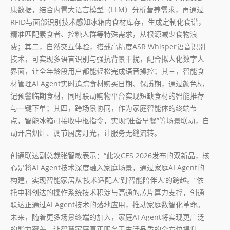
康数据，结合内置大语言模型（LLM）分析营养需求，再通过
RFID与面部识别技术感知冰箱内食材库存，生成定制化食谱，
精准匹配素食者、控糖人群等特殊需求，从根源减少食物浪
费；其二，自然交互体验，搭载高精度ASR Whisper语音识别
技术，可实现多语言识别与强抗背景干扰，配合拟人化数字人
界面，让全年龄段用户都能轻松完成语音操控；其三，智能食
材管理AI Agent实时追踪食材购买日期、保质期，通过颜色标
记预警临期食材，同时联动购物平台实现短缺食材的智能推荐
与一键下单；其四，跨场景协同，作为家庭智能体的终端节
点，智能冰箱可接收中枢指令，实现“准备早餐”等场景联动，自
动开启烟灶、调节厨房灯光，让服务无缝流转。
创通联达副总裁张智敏表示：“此次CES 2026发布的双新品，核
心是将AI Agent技术深度融入家庭场景，通过家庭AI Agent的
构建，实现智能家居从‘技术适配人’到‘智能陪伴人’的跨越。”依
托中科创达的操作系统技术积淀与高通的芯片算力支撑，创通
联达正通过AI Agent技术的落地应用，推动家庭数智化革命。
未来，随着更多场景终端的加入，家庭AI Agent将实现更广泛
的能力覆盖，让智慧家庭真正服务于生活品质的全方位提升。