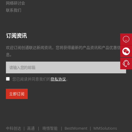
网络研讨会
联系我们
订阅资讯

欢迎订阅创通联达新闻资讯，您将获得最新的产品资讯和产品优惠信

息。

隐私协议
您已阅读并同意我们的
。
中科创达
高通
晓悟智能
BestMoment
MMSolutions
|
|
|
|