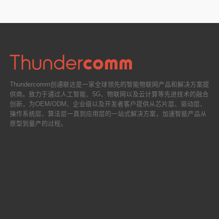
Thundercomm创通联达是一家全球领先的智能物联网产品和解决方案提
供商。致力于通过人工智能、5G、物联网以及云计算等先进技术的融合
创新，为OEM/ODM、企业级以及开发者客户提供从芯片层、驱动层、
操作系统层、算法层一直到应用层的一站式解决方案，加速智能产品从
原型到量产的过程。