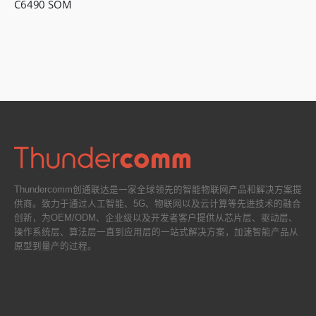
C6490 SOM
Thundercomm创通联达是一家全球领先的智能物联网产品和解决方案提
供商。致力于通过人工智能、5G、物联网以及云计算等先进技术的融合
创新，为OEM/ODM、企业级以及开发者客户提供从芯片层、驱动层、
操作系统层、算法层一直到应用层的一站式解决方案，加速智能产品从
原型到量产的过程。