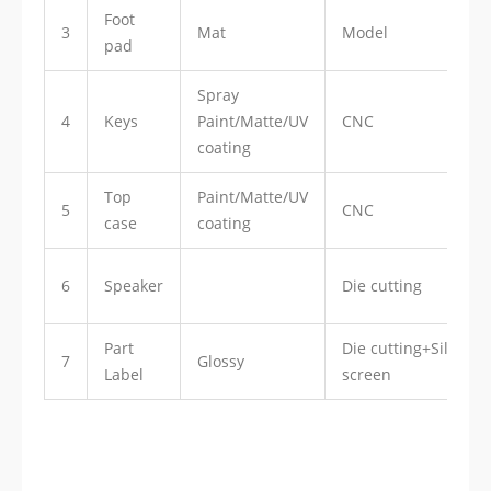
Foot
3
Mat
Model
pad
Spray
4
Keys
Paint/Matte/UV
CNC
coating
Top
Paint/Matte/UV
5
CNC
case
coating
6
Speaker
Die cutting
Part
Die cutting+Silk
7
Glossy
Label
screen