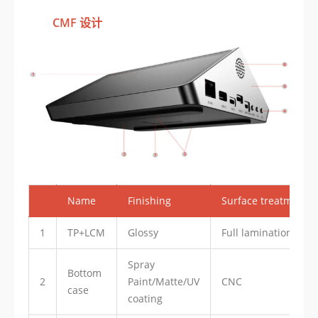
CMF 设计
Name
Finishing
Surface treatment
1
TP+LCM
Glossy
Full lamination
Spray
Bottom
2
Paint/Matte/UV
CNC
case
coating