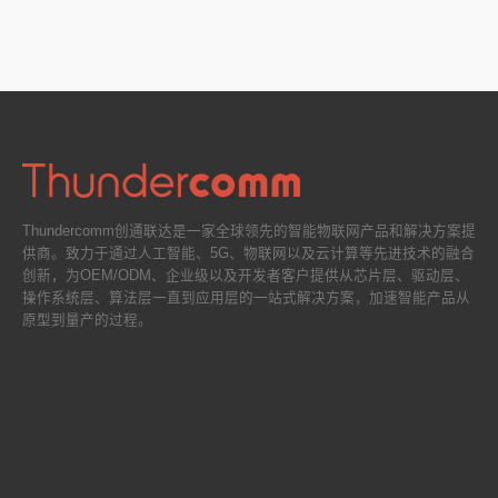
Thundercomm创通联达是一家全球领先的智能物联网产品和解决方案提
供商。致力于通过人工智能、5G、物联网以及云计算等先进技术的融合
创新，为OEM/ODM、企业级以及开发者客户提供从芯片层、驱动层、
操作系统层、算法层一直到应用层的一站式解决方案，加速智能产品从
原型到量产的过程。