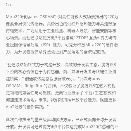
付。
Mira220作为ams OSRAM针对高性能嵌入式场景推出的220万
像素全局快门传感器，具备出色的近红外感知能力与高速数据
传输效率，广泛适用于工业检测、机器人导航、智能安防等核
心场景。而创通联达魔方派3平台搭载12TOPS强劲AI算力与专
业级图像信号处理（ISP）能力，可充分释放Mira220的硬件潜
力，为开发者提供从算法验证到产品落地的全流程支持。
“创通联达始终致力于构建开放、高效的开发者生态，魔方派3
平台的核心价值在于为传感器厂商、算法开发者与终端企业搭
建桥梁，” 创通联达副总裁张智敏表示，“此次与ams
OSRAM、RidgeRun的合作，不仅验证了魔方派3在嵌入式视
觉领域的兼容性与可靠性，更向行业展示了‘平台+生态’模式如
何加速技术落地。未来，我们将持续开放平台能力，赋能更多
AIoT场景的创新实践。”
此次合作推出的量产级驱动解决方案，已正式面向全球开发者
开放。开发者可通过魔方派3平台快速完成Mira220传感器的评