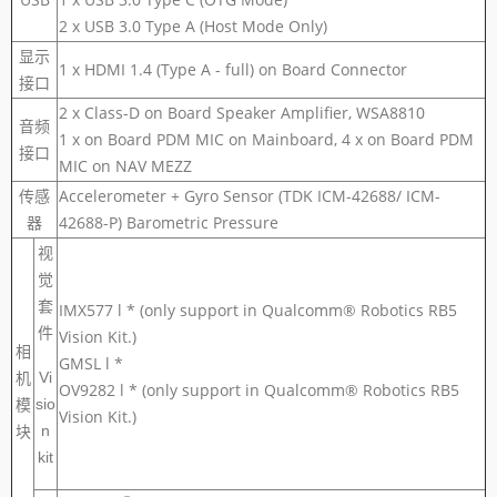
2 x USB 3.0 Type A (Host Mode Only)
显示
1 x HDMI 1.4 (Type A - full) on Board Connector
接口
2 x Class-D on Board Speaker Amplifier, WSA8810
音频
1 x on Board PDM MIC on Mainboard, 4 x on Board PDM
接口
MIC on NAV MEZZ
传感
Accelerometer + Gyro Sensor (TDK ICM-42688/ ICM-
器
42688-P) Barometric Pressure
视
觉
套
IMX577 l * (only support in Qualcomm® Robotics RB5
件
Vision Kit.)
相
GMSL l *
机
Vi
OV9282 l * (only support in Qualcomm® Robotics RB5
模
sio
Vision Kit.)
块
n
kit