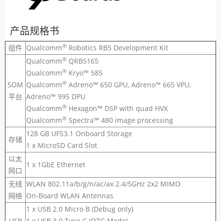
产品规格书
®
组件
Qualcomm
Robotics RB5 Development Kit
®
Qualcomm
QRB5165
®
Qualcomm
Kryo™ 585
®
SOM
Qualcomm
Adreno™ 650 GPU, Adreno™ 665 VPU,
平台
Adreno™ 995 DPU
®
Qualcomm
Hexagon™ DSP with quad HVX
®
Qualcomm
Spectra™ 480 image processing
128 GB UFS3.1 Onboard Storage
存储
1 x MicroSD Card Slot
以太
1 x 1GbE Ethernet
网口
无线
WLAN 802.11a/b/g/n/ac/ax 2.4/5GHz 2x2 MIMO
网络
On-Board WLAN Antennas
1 x USB 2.0 Micro B (Debug only)
USB
1 x USB 3.0 Type C (OTG Mode)