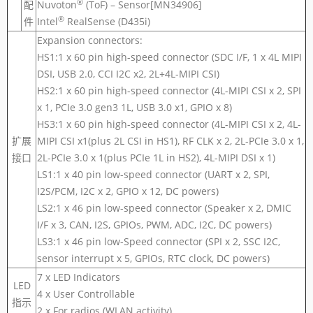
®
配
Nuvoton
(ToF) – Sensor[MN34906]
®
件
Intel
RealSense (D435i)
Expansion connectors:
HS1:1 x 60 pin high-speed connector (SDC I/F, 1 x 4L MIPI
DSI, USB 2.0, CCI I2C x2, 2L+4L-MIPI CSI)
HS2:1 x 60 pin high-speed connector (4L-MIPI CSI x 2, SPI
x 1, PCIe 3.0 gen3 1L, USB 3.0 x1, GPIO x 8)
HS3:1 x 60 pin high-speed connector (4L-MIPI CSI x 2, 4L-
扩展
MIPI CSI x1(plus 2L CSI in HS1), RF CLK x 2, 2L-PCIe 3.0 x 1,
接口
2L-PCIe 3.0 x 1(plus PCIe 1L in HS2), 4L-MIPI DSI x 1)
LS1:1 x 40 pin low-speed connector (UART x 2, SPI,
I2S/PCM, I2C x 2, GPIO x 12, DC powers)
LS2:1 x 46 pin low-speed connector (Speaker x 2, DMIC
I/F x 3, CAN, I2S, GPIOs, PWM, ADC, I2C, DC powers)
LS3:1 x 46 pin low-Speed connector (SPI x 2, SSC I2C,
sensor interrupt x 5, GPIOs, RTC clock, DC powers)
7 x LED Indicators
LED
4 x User Controllable
指示
2 x For radios (WLAN activity)