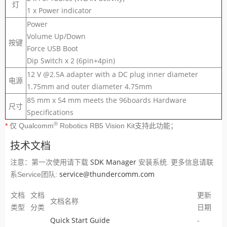
灯
1 x Power indicator
Power
Volume Up/Down
按键
Force USB Boot
Dip Switch x 2 (6pin+4pin)
12 V @2.5A adapter with a DC plug inner diameter
电源
1.75mm and outer diameter 4.75mm
85 mm x 54 mm meets the 96boards Hardware
尺寸
Specifications
®
*
仅 Qualcomm
Robotics RB5 Vision Kit支持此功能；
技术文档
SDK Manager
注意：第一次使用请下载
安装系统. 更多信息请联
service@thundercomm.com
系Service团队:
文档
文档
更新
文档名称
类型
分类
日期
Quick Start Guide
-