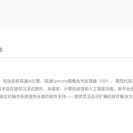
件
，包括多核高通
AI
引擎、高通
Spectra
图像信号处理器（
ISP
）、第四代高
技术旨在提供沉浸式图形、多媒体、计算机视觉和人工智能功能。新平台
级实时操作系统提供全面的软件支持
——
提供灵活且可扩展的软件解决方