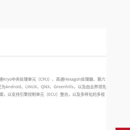
通
Kryo
中央处理单元（
CPU
）、高通
Hexagon
处理器、第六
还为
Android
、
LINUX
、
QNX
、
Greenhills
，以及由业界领先
案，以支持引擎控制单元（
ECU
）整合，以及多样化的多视