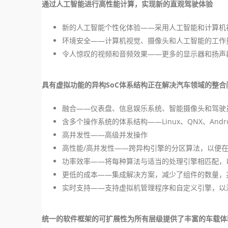
通过人工智能进行高性能计算，实现新的直观驾驶体验
新的人工智能个性化体验——采用人工智能和计算机
环境安全——计算机视觉、摄像头和人工智能的工作
令人惊叹的视频和音频效果——更多的显示器和扬声
具有虚拟功能的异构SoC体系结构正在解决汽车领域的整合
融合——仪表盘、信息娱乐系统、智能摄像头和驾驶
含多个操作系统的体系结构——Linux、QNX、Android、
高并发性——高级并发操作
高性能/高并发性——跨异构引擎的分区算法，以便
功率效率——将每种算法与适当的处理引擎相匹配，
更低的成本——集成解决方案，减少了组件的数量，
实时支持——支持虚拟机管理程序和自定义引擎，以
统一的软件框架的可扩展性为所有层级提供了丰富的车载体