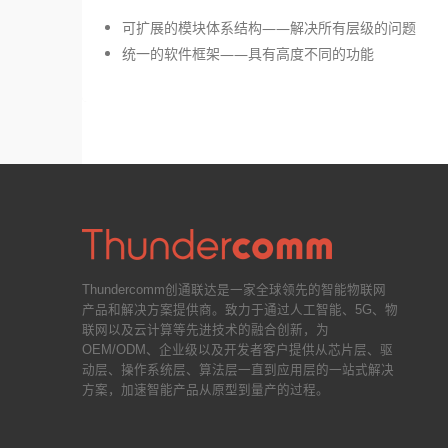
可扩展的模块体系结构——解决所有层级的问题
统一的软件框架——具有高度不同的功能
Thundercomm创通联达是一家全球领先的智能物联网
产品和解决方案提供商。致力于通过人工智能、5G、物
联网以及云计算等先进技术的融合创新，为
OEM/ODM、企业级以及开发者客户提供从芯片层、驱
动层、操作系统层、算法层一直到应用层的一站式解决
方案，加速智能产品从原型到量产的过程。