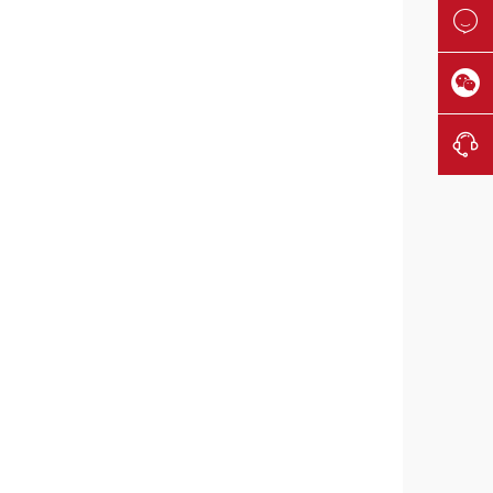


