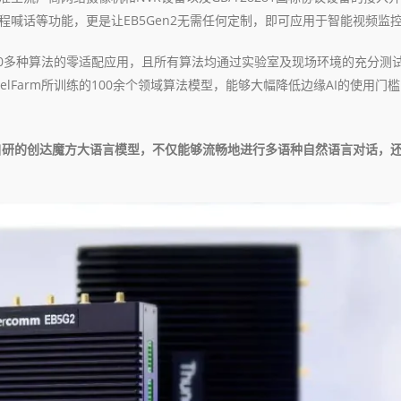
喊话等功能，更是让EB5Gen2无需任何定制，即可应用于智能视频监
持30多种算法的零适配应用，且所有算法均通过实验室及现场环境的充分测
lFarm所训练的100余个领域算法模型，能够大幅降低边缘AI的使用门
达自研的创达魔方大语言模型，不仅能够流畅地进行多语种自然语言对话，