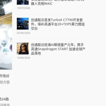
器人亮相WAIC
19/07/2026
创通联达首发TurboX C7790开发套
件，填补高通平台20+TOPS算力模组
空白
02/06/2026
创通联达抢滩AI眼镜量产元年，携手
高通Snapdragon START 加速全球产
品落地
16/06/2026
市场对
体验方面
达24路
并可联至