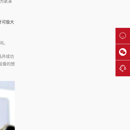
更为紧凑
计可极大

间。

品并成功
设备的想
