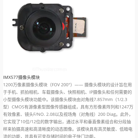
IMX577摄像头模块
1200万像素摄像头模块（FOV 200°）—— 摄像头模块的设计旨在用
于手机、抓拍相机、车载摄像头、快照相机、IP摄像头和任何需要的
小型摄像头模块功能中。该摄像头模块由对角线7.857mm（1/2.3
型）CMOS有源像素型图像传感器组成，具有方形像素阵列和1247万
有效像素、镜头F/NO. 2.08以及视场角（对角线）200 Diag。此外，
它实现了10位/12位的数字输出，通过水平和垂直像素组合和分段抽
样来拍摄高速和高清晰度的动态图像。该模块具有高灵敏度、低暗电
流的功能，并具有可变存储时间的电子快门功能。