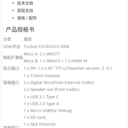
技术文档
获取支持
规格 / 配件
产品规格书
分类
描述
SOM平台
TurboX C610/C410 SOM
Mezz A: 2 x IMX577
相机扩展板
Mezz B: 1 x IMX415 + 1 x HDMI IN
显示接口
1 x DP; 1 x 5.45" TFT-LCD(earlier version: 5. 0"）
1 x 3.5mm headset
音频接口
6 x Digital Mics(From External Codec)
2 x Speaker out (From Codec)
1 x USB 3.1 Type C
1 x USB 2.0 Type A
1 x Micro USB(For Debug)
1 x SD card;
1 x GbE Ethernet
其他接口