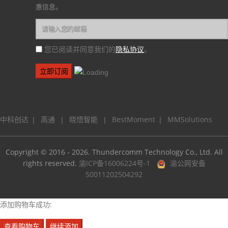
惠信息。
隐私协议
您已阅读并同意我们的
。
中科创达
高通
晓悟智能
BestMoment
MMSolutions
|
|
|
|
Copyright © 2016 - 2026. Thundercomm Technology Co., Ltd. All
rights reserved.
渝ICP备16006224号-1
渝公网安备
50011202504292
添加购物车成功:
查看购物车
继续添加