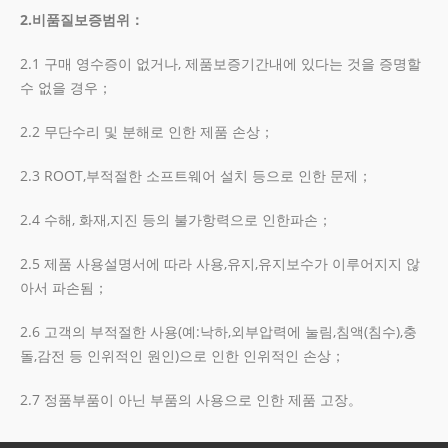
2.비품질보증범위
：
2.1 구매 영수증이 없거나, 제품보증기간내에 있다는 것을 증명할
수 없을 경우；
2.2 무단수리 및 분해로 인한 제품 손상；
2.3 ROOT,부적절한 소프트웨어 설치 등으로 인한 문제；
2.4 수해, 화재,지진 등의 불가항력으로 인한파손；
2.5 제품 사용설명서에 따라 사용,유지,유지보수가 이루어지지 않
아서 파손됨；
2.6 고객의 부적절한 사용(예:낙하,외부압력에 눌림,침액(침수),충
돌,감전 등 인위적인 원인)으로 인한 인위적인 손상；
2.7 정품부품이 아닌 부품의 사용으로 인한 제품 고장。