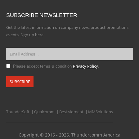
SUBSCRIBE NEWSLETTER
Get the latest information on company news, product promotions,
events. Sign up here:
Privacy Policy
Please accept terms & condition
.
ThunderSoft
Qualcomm
BestMoment
MMSolutions
|
|
|
Copyright © 2016 - 2026. Thundercomm America